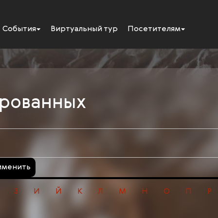
События
Виртуальный тур
Посетителям
ированных
именить
З
И
Й
К
Л
М
Н
О
П
Р