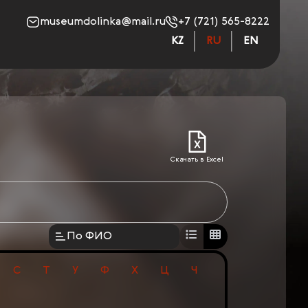
museumdolinka@mail.ru
+7 (721) 565-8222
KZ
RU
EN
Скачать в Excel
По ФИО
С
Т
У
Ф
Х
Ц
Ч