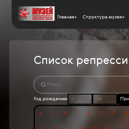
Главная
Структура музея
Список репресс
Год рождения:
Пр
А
Б
В
Г
Д
Е
Ё
Ж
Ш
Щ
Ы
Э
Ю
Я